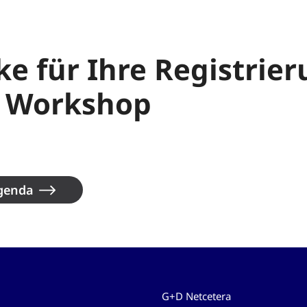
e für Ihre Registrie
 Workshop
genda
G+D Netcetera