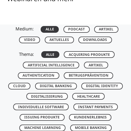
Medium:
ALLE
PODCAST
ARTIKEL
VIDEO
AKTUELLES
DOWNLOADS
Thema:
ALLE
ACQUIRING PRODUKTE
ARTIFICIAL INTELLIGENCE
ARTIKEL
AUTHENTICATION
BETRUGSPRÄVENTION
CLOUD
DIGITAL BANKING
DIGITAL IDENTITY
DIGITALISIERUNG
HEALTHCARE
INDIVIDUELLE SOFTWARE
INSTANT PAYMENTS
ISSUING PRODUKTE
KUNDENERLEBNIS
MACHINE LEARNING
MOBILE BANKING