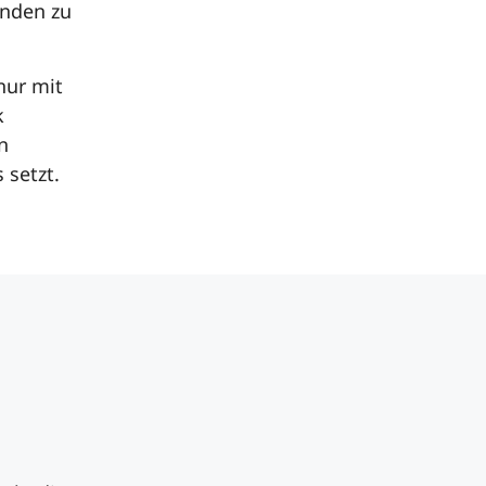
unden zu
nur mit
k
n
 setzt.