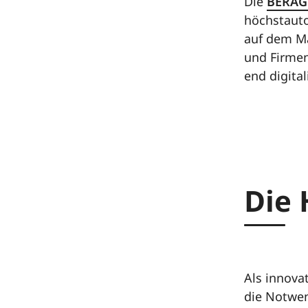
Die
BERAG 
höchstauto
auf dem Ma
und Firmen
end digital
Die
Als innova
die Notwen