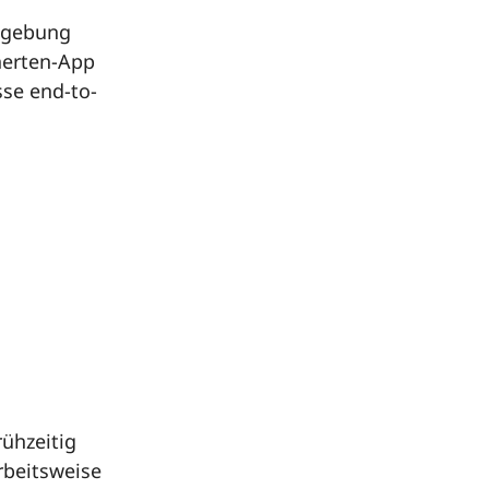
mgebung
herten-App
sse end-to-
ühzeitig
rbeitsweise