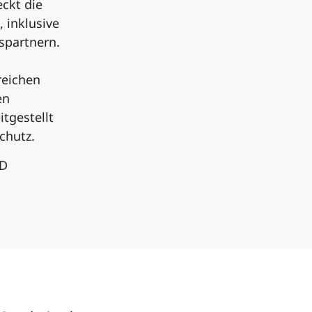
ckt die
 inklusive
spartnern.
reichen
en
tgestellt
chutz.
+D