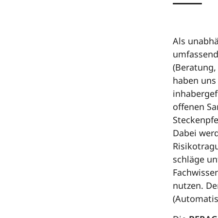
Als unabhä
umfassende
(Beratung,
haben uns 
inhabergef
offenen Sa
Steckenpfe
Dabei werd
Risikotrag
schläge un
Fachwissen
nutzen. De
(Automatis