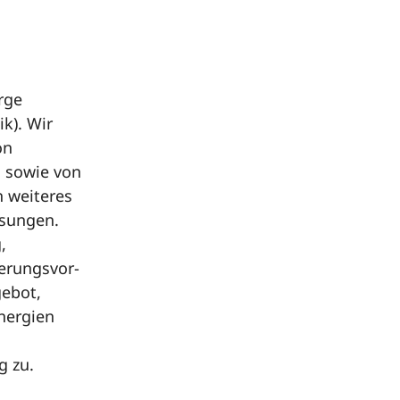
rge
k). Wir
on
 sowie von
n weiteres
ösungen.
,
erungsvor-
gebot,
nergien
g zu.