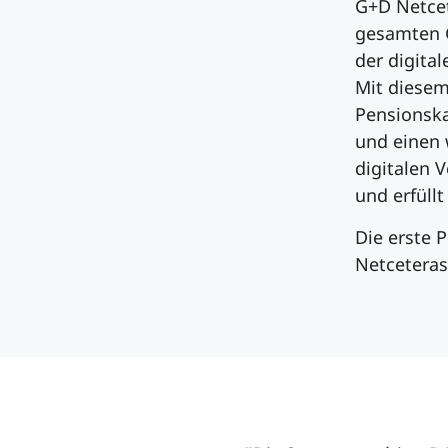
G+D Netcet
gesamten G
der digita
Mit diesem
Pensionska
und einen 
digitalen 
und erfüll
Die erste 
Netceteras