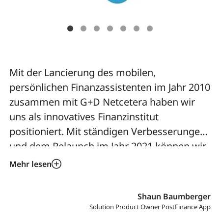
Mit der Lancierung des mobilen,
persönlichen Finanzassistenten im Jahr 2010
zusammen mit G+D Netcetera haben wir
uns als innovatives Finanzinstitut
positioniert. Mit ständigen Verbesserungen
und dem Relaunch im Jahr 2021 können wir
unseren Kundinnen und Kunden, dank G+D
Mehr lesen
Netceteras fundierter Geschäfts- und
Technologie-Expertise, ein grossartiges
Shaun Baumberger
digitales Bankerlebnis bieten.
Solution Product Owner PostFinance App