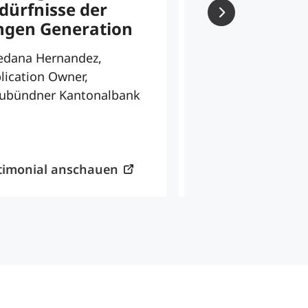
dürfnisse der
Business & Innovat
ngen Generation
interim), Viseca
edana Hernandez,
lication Owner,
ubündner Kantonalbank
timonial anschauen
Testimonial ansc