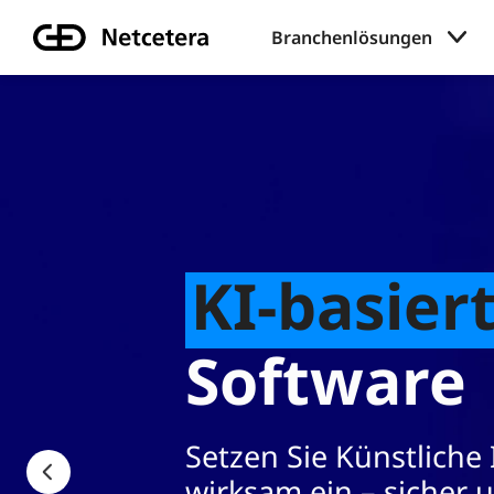
Branchenlösungen
ablet projecting a glowing 3D hologram of a brain, symbolizing ar
KI-basierte
Software
Setzen Sie Künstliche Intelligenz
wirksam ein – sicher und mit echte