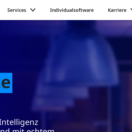
Services
Individualsoftware
Karriere
tificial intelligence and innovation in a modern office setting.
m