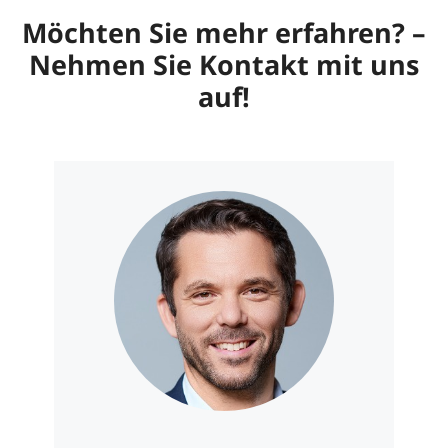
Integrationen, der Projektkomplexität und dem
Möchten Sie mehr erfahren? –
gewählten Betriebsmodell ab.
Nehmen Sie Kontakt mit uns
auf!