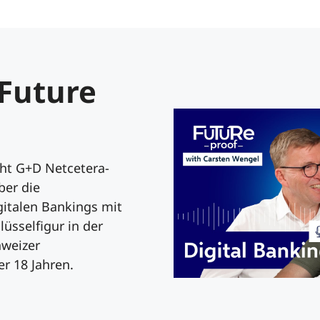
 Future
cht G+D Netcetera-
ber die
gitalen Bankings mit
lüsselfigur in der
hweizer
r 18 Jahren.