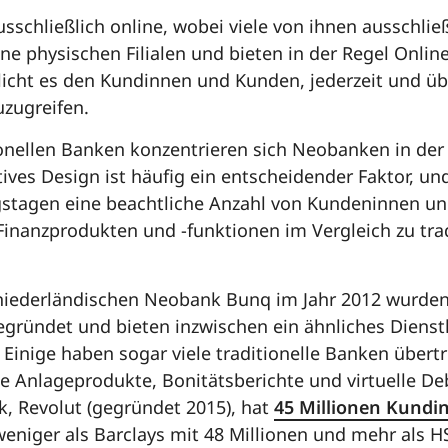
schließlich online, wobei viele von ihnen ausschlie
ne physischen Filialen und bieten in der Regel Onlin
icht es den Kundinnen und Kunden, jederzeit und übe
zugreifen.
onellen Banken konzentrieren sich Neobanken in der
itives Design ist häufig ein entscheidender Faktor, u
gstagen eine beachtliche Anzahl von Kundeninnen u
inanzprodukten und -funktionen im Vergleich zu tra
 niederländischen Neobank Bunq im Jahr 2012 wurde
gründet und bieten inzwischen ein ähnliches Diens
 Einige haben sogar viele traditionelle Banken übert
ie Anlageprodukte, Bonitätsberichte und virtuelle De
, Revolut (gegründet 2015), hat
45 Millionen Kundi
weniger als Barclays mit 48 Millionen und mehr als 