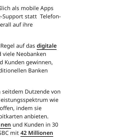
ßlich als mobile Apps
e-Support statt Telefon-
rall auf ihre
 Regel auf das
digitale
nd viele Neobanken
nd Kunden gewinnen,
ditionellen Banken
n seitdem Dutzende von
tleistungsspektrum wie
roffen, indem sie
bitkarten anbieten.
nnen
und Kunden in 30
HSBC mit
42 Millionen