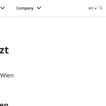
en
Company
zt
 Wien
den