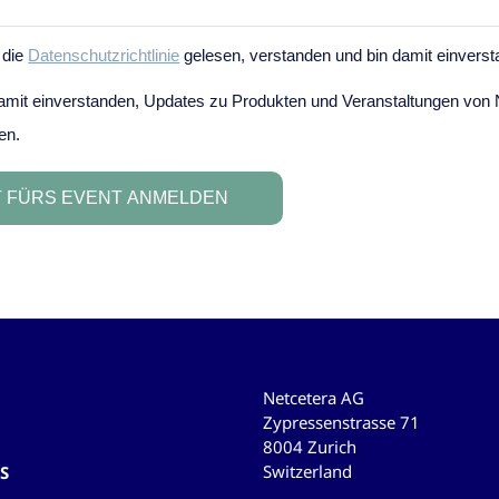
Netcetera AG
Zypressenstrasse 71
8004 Zurich
Switzerland
S