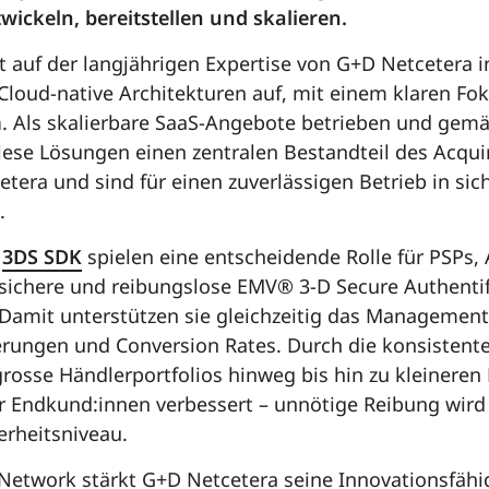
ickeln, bereitstellen und skalieren.
t auf der langjährigen Expertise von G+D Netcetera i
Cloud-native Architekturen auf, mit einem klaren Fo
n
. Als skalierbare SaaS-Angebote betrieben und gemä
 diese Lösungen einen zentralen Bestandteil des Acqu
etera und sind für einen zuverlässigen Betrieb in sic
.
s
3DS SDK
spielen eine entscheidende Rolle für PSPs,
 sichere und reibungslose EMV® 3-D Secure Authenti
Damit unterstützen sie gleichzeitig das Management 
rungen und Conversion Rates. Durch die konsistente
grosse Händlerportfolios hinweg bis hin zu kleinere
r Endkund:innen verbessert – unnötige Reibung wird 
erheitsniveau.
Network stärkt G+D Netcetera seine Innovationsfähi