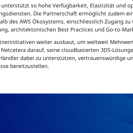
nterstützt so hohe Verfügbarkeit, Elastizität und op
ungs­diensten. Die Partnerschaft ermöglicht zudem ei
lb des AWS Ökosystems, einschliesslich Zugang zu 
ng, architektonischen Best Practices und Go-to-Ma
nerinitiativen weiter ausbaut, um weltweit Mehrwer
D Netcetera darauf, seine cloudbasierten 3DS-Lösunge
Händler dabei zu unterstützen, vertrauenswürdige u
sse bereitzustellen.