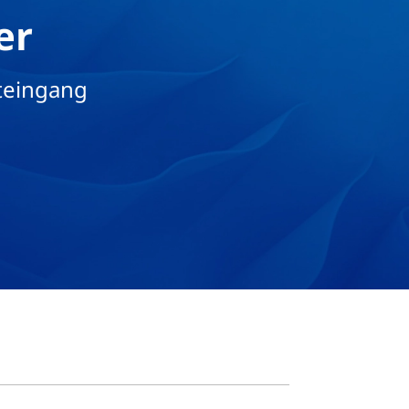
er
teingang