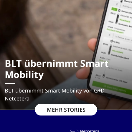
BLT übernimmt Smart
Mobility
BLT übernimmt Smart Mobility von G+D
Netcetera
MEHR STORIES
G+D Netcetera