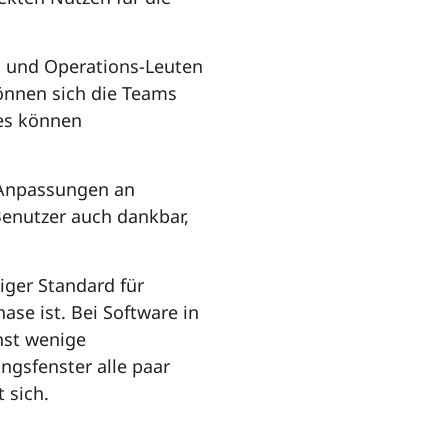
ern und Operations-Leuten
können sich die Teams
tes können
g Anpassungen an
Benutzer auch dankbar,
niger Standard für
ase ist. Bei Software in
hst wenige
gsfenster alle paar
 sich.