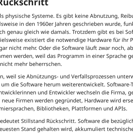
 Rückschritt
als physische Systeme. Es gibt keine Abnutzung, Reib
sweise in den 1960er Jahren geschrieben wurde, fun
h genau gleich wie damals. Trotzdem gibt es bei So
pielsweise existiert die notwendige Hardware für ih
 gar nicht mehr. Oder die Software läuft zwar noch, 
en werden, weil das Programm in einer Sprache ge
nicht mehr beherrschen.
n, weil sie Abnützungs- und Verfallsprozessen unter
elt um die Software herum weiterentwickelt. Softwar
ntwicklerinnen und Entwickler wechseln die Firma, 
 neue Firmen werden gegründet, Hardware wird erset
miersprachen, Bibliotheken, Plattformen und APIs.
deutet Stillstand Rückschritt. Software die bezüglic
euesten Stand gehalten wird, akkumuliert technisch