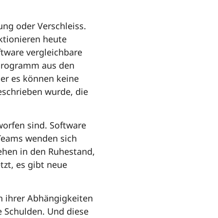
ung oder Verschleiss.
ktionieren heute
ftware vergleichbare
r Programm aus den
aber es können keine
schrieben wurde, die
worfen sind. Software
e-Teams wenden sich
gehen in den Ruhestand,
zt, es gibt neue
h ihrer Abhängigkeiten
e Schulden. Und diese